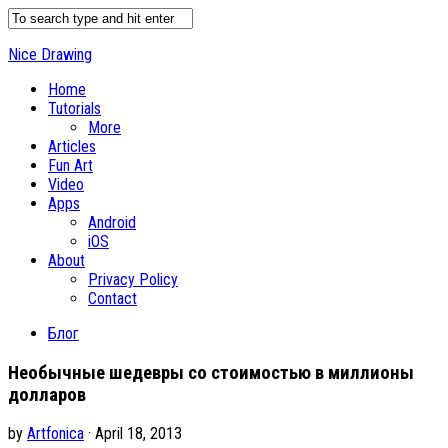
Nice Drawing
Home
Tutorials
More
Articles
Fun Art
Video
Apps
Android
iOS
About
Privacy Policy
Contact
Блог
Необычные шедевры со стоимостью в миллионы
долларов
by
Artfonica
· April 18, 2013