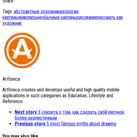
Share
Tags:
абстрактные художники
дорогие
картины
живопись
необычные картины
рисование
рисовать как
художник
Artfonica
Artfonica creates and develops useful and high-quality mobile
applications in such categories as Education, Lifestyle and
Reference.
Next story
3 секрета о том, как сделать свой рисунок
более реалистичным
Previous story
5 most famous myths about drawing
You may also like...