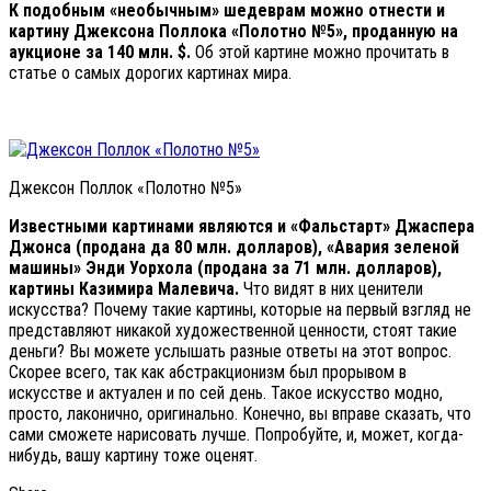
К подобным «необычным» шедеврам можно отнести и
картину Джексона Поллока «Полотно №5», проданную на
аукционе за 140 млн. $.
Об этой картине можно прочитать в
статье о самых дорогих картинах мира.
Джексон Поллок «Полотно №5»
Известными картинами являются и «Фальстарт» Джаспера
Джонса (продана да 80 млн. долларов), «Авария зеленой
машины» Энди Уорхола (продана за 71 млн. долларов),
картины Казимира Малевича.
Что видят в них ценители
искусства? Почему такие картины, которые на первый взгляд не
представляют никакой художественной ценности, стоят такие
деньги? Вы можете услышать разные ответы на этот вопрос.
Скорее всего, так как абстракционизм был прорывом в
искусстве и актуален и по сей день. Такое искусство модно,
просто, лаконично, оригинально. Конечно, вы вправе сказать, что
сами сможете нарисовать лучше. Попробуйте, и, может, когда-
нибудь, вашу картину тоже оценят.