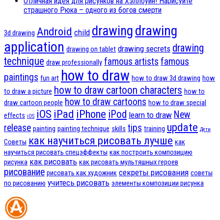
Отличная идея для рисунков на Хэллоуин! Нарисуйте
страшного Рюка – одного из богов смерти
drawing
drawing
Android
child
3d drawing
application
drawing
drawing secrets
drawing on tablet
technique
famous artists
famous
draw professionally
how to draw
paintings
fun art
how to draw 3d drawing
how
how to draw cartoon characters
to draw a picture
how to
how to draw cartoons
draw cartoon people
how to draw special
iOS
iPad
iPhone
iPod
New
learn to draw
effects
iOS
update
release
tips
painting
painting technique
skills
training
Дети
как научиться рисовать лучше
Советы
как
научиться рисовать спецэффекты
как построить композицию
как рисовать
рисунка
как рисовать мультяшных героев
рисование
секреты рисования
рисовать как художник
советы
учитесь рисовать
по рисованию
элементы композиции рисунка