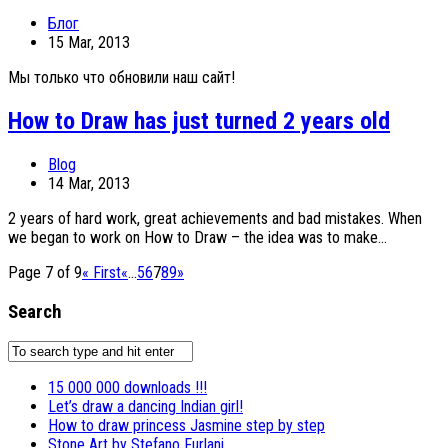
Блог
15 Mar, 2013
Мы только что обновили наш сайт!
How to Draw has just turned 2 years old
Blog
14 Mar, 2013
2 years of hard work, great achievements and bad mistakes. When
we began to work on How to Draw – the idea was to make...
Page 7 of 9
« First
«
...
5
6
7
8
9
»
Search
15 000 000 downloads !!!
Let’s draw a dancing Indian girl!
How to draw princess Jasmine step by step
Stone Art by Stefano Furlani