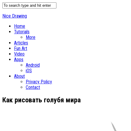
Nice Drawing
Home
Tutorials
More
Articles
Fun Art
Video
Apps
Android
iOS
About
Privacy Policy
Contact
Как рисовать голубя мира