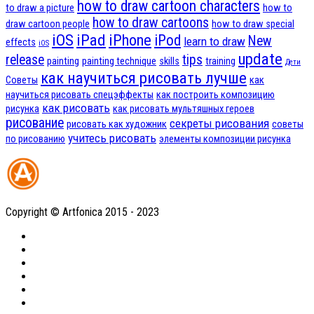
how to draw cartoon characters
to draw a picture
how to
how to draw cartoons
draw cartoon people
how to draw special
iOS
iPad
iPhone
iPod
New
learn to draw
effects
iOS
update
release
tips
painting
painting technique
skills
training
Дети
как научиться рисовать лучше
Советы
как
научиться рисовать спецэффекты
как построить композицию
как рисовать
рисунка
как рисовать мультяшных героев
рисование
секреты рисования
рисовать как художник
советы
учитесь рисовать
по рисованию
элементы композиции рисунка
Copyright © Artfonica 2015 - 2023