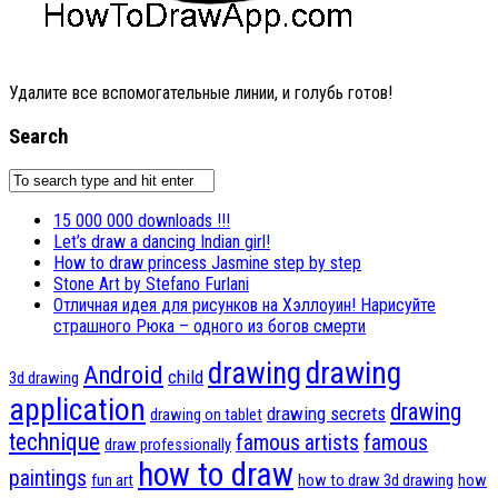
Удалите все вспомогательные линии, и голубь готов!
Search
15 000 000 downloads !!!
Let’s draw a dancing Indian girl!
How to draw princess Jasmine step by step
Stone Art by Stefano Furlani
Отличная идея для рисунков на Хэллоуин! Нарисуйте
страшного Рюка – одного из богов смерти
drawing
drawing
Android
child
3d drawing
application
drawing
drawing secrets
drawing on tablet
technique
famous artists
famous
draw professionally
how to draw
paintings
fun art
how to draw 3d drawing
how