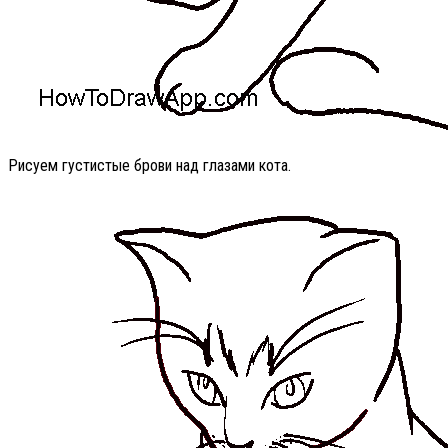
Рисуем густистые брови над глазами кота.