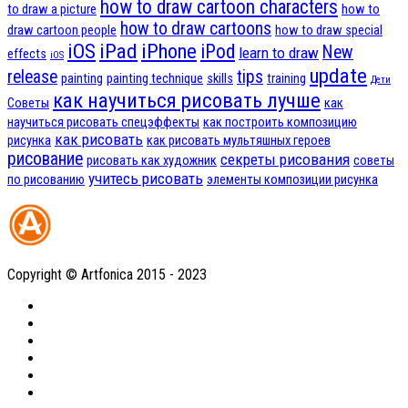
how to draw cartoon characters
to draw a picture
how to
how to draw cartoons
draw cartoon people
how to draw special
iOS
iPad
iPhone
iPod
New
learn to draw
effects
iOS
update
release
tips
painting
painting technique
skills
training
Дети
как научиться рисовать лучше
Советы
как
научиться рисовать спецэффекты
как построить композицию
как рисовать
рисунка
как рисовать мультяшных героев
рисование
секреты рисования
рисовать как художник
советы
учитесь рисовать
по рисованию
элементы композиции рисунка
Copyright © Artfonica 2015 - 2023