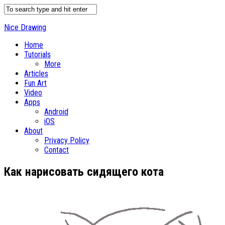
Nice Drawing
Home
Tutorials
More
Articles
Fun Art
Video
Apps
Android
iOS
About
Privacy Policy
Contact
Как нарисовать сидящего кота