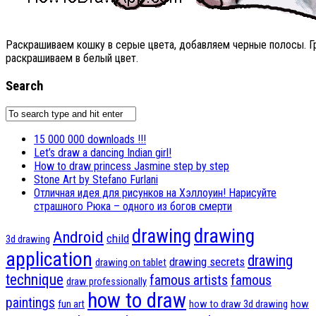
Раскрашиваем кошку в серые цвета, добавляем черные полосы. Гр
раскрашиваем в белый цвет.
Search
15 000 000 downloads !!!
Let’s draw a dancing Indian girl!
How to draw princess Jasmine step by step
Stone Art by Stefano Furlani
Отличная идея для рисунков на Хэллоуин! Нарисуйте
страшного Рюка – одного из богов смерти
drawing
drawing
Android
child
3d drawing
application
drawing
drawing secrets
drawing on tablet
technique
famous artists
famous
draw professionally
how to draw
paintings
fun art
how to draw 3d drawing
how